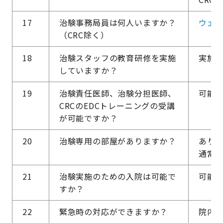
17
治験事務局員は何人いますか？
ウェ
（CRC除く）
18
治験スタッフの教育研修を実施
実施
していますか？
19
治験責任医師、治験分担医師、
可能
CRCのEDCトレーニングの受講
が可能ですか？
20
治験専用の部屋がありますか？
あり
通常
21
治験実施のための入院は可能で
可能
すか？
22
緊急時の対応ができますか？
院内