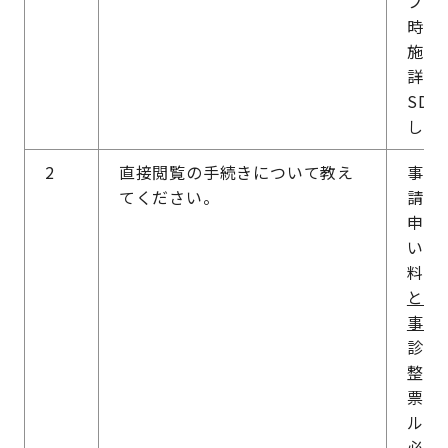
ブー
時間は
施を
詳細
SD
して
2
直接閲覧の手続きについて教え
事前
てください。
請書
申請
い。
料等
とし
事前
診療
整を
票」
ルで
必須