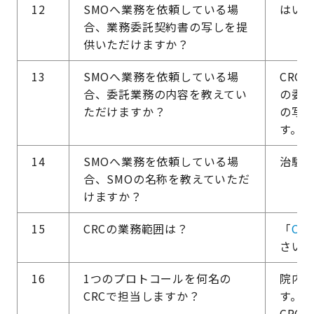
12
SMOへ業務を依頼している場
はい
合、業務委託契約書の写しを提
供いただけますか？
13
SMOへ業務を依頼している場
CRC
合、委託業務の内容を教えてい
の委
ただけますか？
の写
す。
14
SMOへ業務を依頼している場
治験
合、SMOの名称を教えていただ
けますか？
15
CRCの業務範囲は？
「
CR
さい
16
1つのプロトコールを何名の
院内C
CRCで担当しますか？
す。1
CRC