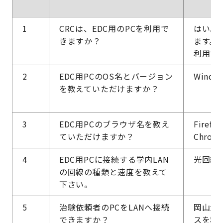
1
CRCは、EDC用のPCを利用で
はい。C
きますか？
ます。
利用で
2
EDC用PCのOS名とバージョン
Window
を教えていただけますか？
3
EDC用PCのブラウザ名を教え
Firefox
ていただけますか？
Chrom
4
EDC用PCに接続する学内LAN
光回線（
の回線の種類と速度を教えて
下さい。
5
治験依頼者のPCをLANへ接続
岡山大
できますか？
スを利