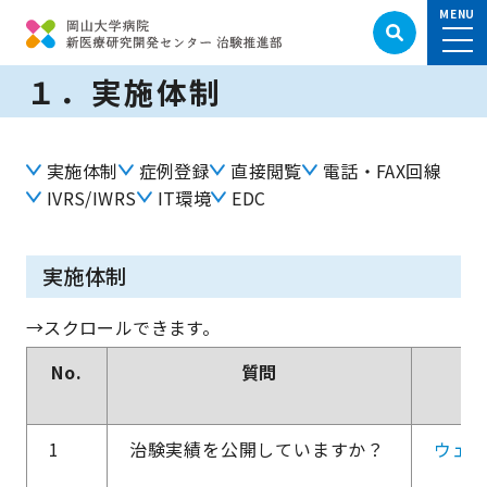
１．実施体制
実施体制
症例登録
直接閲覧
電話・FAX回線
IVRS/IWRS
IT環境
EDC
実施体制
No.
質問
1
治験実績を公開していますか？
ウェ