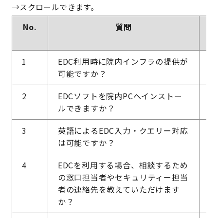
No.
質問
1
EDC利用時に院内インフラの提供が
は
可能ですか？
2
EDCソフトを院内PCへインストー
は
ルできますか？
3
英語によるEDC入力・クエリー対応
可
は可能ですか？
4
EDCを利用する場合、相談するため
治
の窓口担当者やセキュリティー担当
す
者の連絡先を教えていただけます
か？