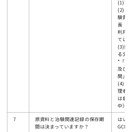
(1)
(2)
験責
長（
利用
ては
(3)
る文書
*「治
及び
関」
(4)
理者
は病
中）
7
原資料と治験関連記録の保存期
はい
間は決まっていますか？
GCP