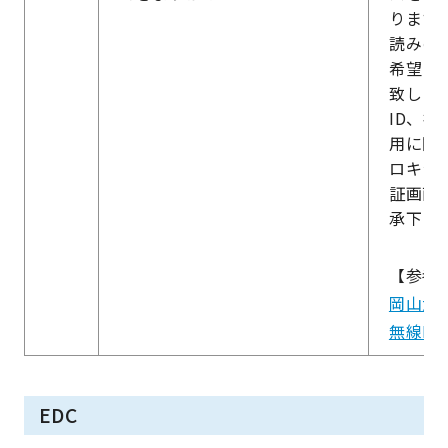
ります
読みの
希望さ
致しま
ID、
用に関
ロキシ
証画面
承下さ
【参考
岡山大
無線L
EDC