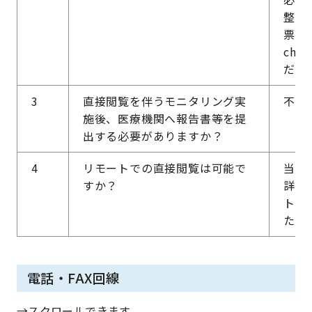
整を
票」
chi
ださ
3
直接閲覧を伴うモニタリング実
不要
施後、医療機関へ報告書等を提
出する必要がありますか？
4
リモートでの直接閲覧は可能で
当院
すか？
詳細
トS
た。
電話・FAX回線