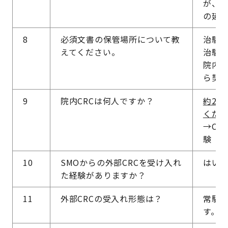
が、
の延
8
必須文書の保管場所について教
治験実
えてください。
治験終
院内
ら契
9
院内CRCは何人ですか？
約20
くだ
→CR
験
10
SMOからの外部CRCを受け入れ
はい
た経験がありますか？
11
外部CRCの受入れ形態は？
常駐
す。