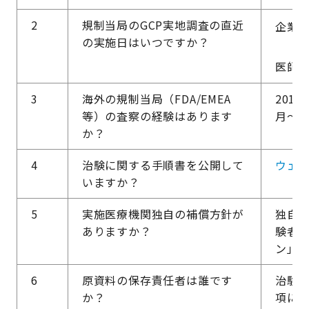
2
規制当局のGCP実地調査の直近
企業治
の実施日はいつですか？
医師主
3
海外の規制当局（FDA/EMEA
2016
等）の査察の経験はあります
月～2
か？
4
治験に関する手順書を公開して
ウェ
いますか？
5
実施医療機関独自の補償方針が
独自
ありますか？
験者
ン」
6
原資料の保存責任者は誰です
治験に
か？
項に