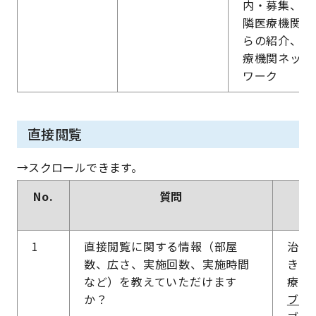
内・募集、近
隣医療機関か
らの紹介、医
療機関ネット
ワーク
直接閲覧
No.
質問
1
直接閲覧に関する情報（部屋
治験
数、広さ、実施回数、実施時間
きま
など）を教えていただけます
療端
か？
ブー