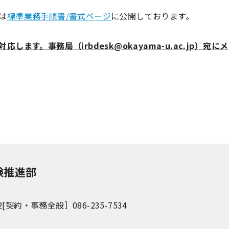
は
標準業務手順書/書式ページ
に公開しております。
対応します。事務局
（irbdesk@okayama-u.ac.jp）宛
にメ
験推進部
2
[契約・事務全般］086-235-7534