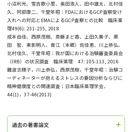
小沼利光、雪吉歌小里、奥田浩人、田中雄太、北村佳
久、阿部康二、千堂年昭：FDAにおけるGCP査察受け
入れへの対応とEMAによるGCP査察との比較 臨床薬
理49(6): 231-235, 2018
成本由佳、西原茂樹、斎藤まど香、上田久美子、黒
田 智、東影明人、青江（本郷）佐佳恵、川上恭弘、
北村佳久、千堂年昭：我が国における治験審査委員会
（IRB）の状況調査 臨床薬理 47: 105-113, 2016
難波志穂子，川上恭弘，西原茂樹，千堂年昭：治験コ
ーディネーターが抱えるストレスの要因分析ならびに
精神健康度との関連調査；日本臨床薬理学会，
44(1)，37-46(2013)
過去の著書論文