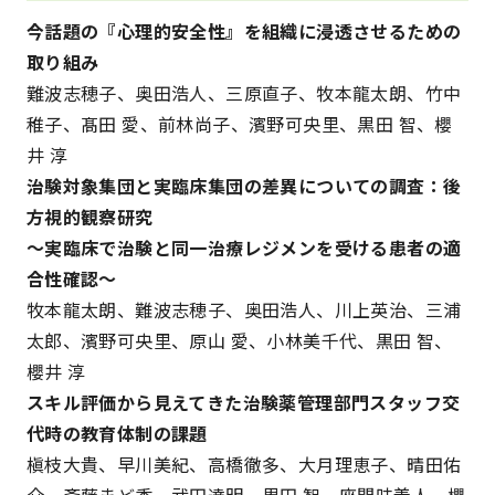
今話題の『心理的安全性』を組織に浸透させるための
取り組み
難波志穂子、奥田浩人、三原直子、牧本龍太朗、竹中
稚子、髙田 愛、前林尚子、濱野可央里、黒田 智、櫻
井 淳
治験対象集団と実臨床集団の差異についての調査：後
方視的観察研究
～実臨床で治験と同一治療レジメンを受ける患者の適
合性確認～
牧本龍太朗、難波志穂子、奥田浩人、川上英治、三浦
太郎、濱野可央里、原山 愛、小林美千代、黒田 智、
櫻井 淳
スキル評価から見えてきた治験薬管理部門スタッフ交
代時の教育体制の課題
槇枝大貴、早川美紀、高橋徹多、大月理恵子、晴田佑
介、斎藤まど香、武田達明、黒田 智、座間味義人、櫻