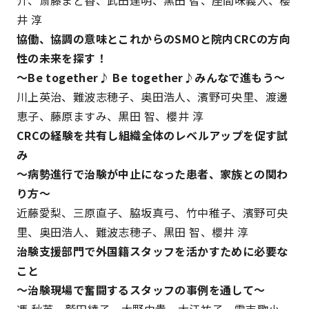
井 淳
協働、協調の意味とこれからのSMOと院内CRCの方向
性の未来を探す！
～Be together♪ Be together♪みんなで進もう～
川上英治、難波志穂子、奥田浩人、濱野可央里、渡邊
恵子、藤原ますみ、黒田 智、櫻井 淳
CRCの経験を共有し組織全体のレベルアップを促す試
み
～病勢進行で治験が中止になった患者、家族との関わ
り方～
近藤愛梨、三原直子、脇坂真弓、竹中稚子、濱野可央
里、奥田浩人、難波志穂子、黒田 智、櫻井 淳
治験支援部門で外国籍スタッフを活かすために必要な
こと
～治験現場で奮闘するスタッフの事例を通して～
馮 秋英、鷲田綾子、大野由貴、大江祐子、雪吉歌小