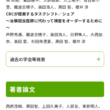
里、難波志穂子、奥田浩人、黒田 智、櫻井 淳
CRCが提案するタスクシフト／シェア
～治験担当医師に代わって検査をオーダーするために
～
芦野秀通、難波志穂子、奥田浩人、日野隼人、大西加
奈、髙田 愛、杉田侑里夏、黒田 智、櫻井 淳
過去の学会等発表
著書論文
西原茂樹、黒田智、上田久美子、人部友、東影明人、