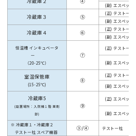
冷蔵庫２
④
(副) エスペック
(正) テストー社
冷蔵庫３
⑤
(副) エスペック
(正) テストー社
冷蔵庫４
⑥
(副) エスペック
恒温槽 インキュベータ
(正) テストー社
⑦
ー
(副) エスペック
（20-25℃）
(正) テストー社
室温保管庫
⑧
(15-25℃)
(副) エスペック
冷蔵庫5
(正) エスペック
⑨
(設置場所：入院棟１階 薬剤
(副) エスペック
部)
※ 冷蔵庫１・冷蔵庫２
③/④
テストー社
テストー社 スペア機器