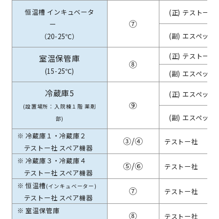
恒温槽 インキュベータ
(正) テストー社
⑦
ー
(副) エスペック
（20-25℃）
(正) テストー社
室温保管庫
⑧
(15-25℃)
(副) エスペック
冷蔵庫5
(正) エスペック
⑨
(設置場所：入院棟１階 薬剤
(副) エスペック
部)
※ 冷蔵庫１・冷蔵庫２
③/④
テストー社
テストー社 スペア機器
※ 冷蔵庫３・冷蔵庫４
⑤/⑥
テストー社
テストー社 スペア機器
※ 恒温槽
(インキュベーター)
⑦
テストー社
テストー社 スペア機器
※ 室温保管庫
⑧
テストー社