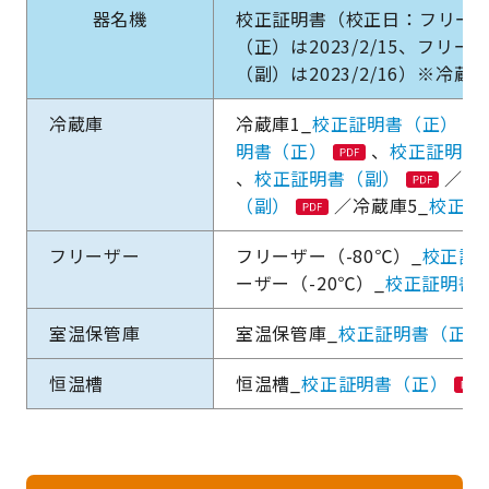
器名機
校正証明書（校正日：フリーザー
（正）は2023/2/15、フリー
（副）は2023/2/16）※冷蔵庫
冷蔵庫
冷蔵庫1_
校正証明書（正）
明書（正）
、
校正証明書
、
校正証明書（副）
／冷
（副）
／冷蔵庫5_
校正証
フリーザー
フリーザー（-80℃）_
校正証
ーザー（-20℃）_
校正証明書
室温保管庫
室温保管庫_
校正証明書（正）
恒温槽
恒温槽_
校正証明書（正）