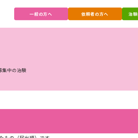
一般の方へ
依頼者の方へ
治験
募集中の治験
たもの（届出順）です。